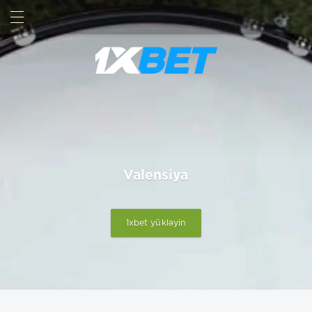
AXTAR
DAXIL OL
Valensiya
1xbet yükləyin