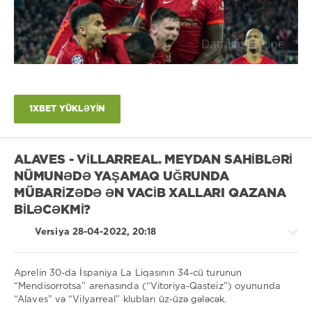
Download
1xbet
1
421
0
Villarreal
,
Liverpool
,
1XBET YÜKLƏYIN
Çempionlar
Liqası
ALAVES - VILLARREAL. MEYDAN SAHIBLƏRI
NÜMUNƏDƏ YAŞAMAQ UĞRUNDA
MÜBARIZƏDƏ ƏN VACIB XALLARI QAZANA
BILƏCƏKMI?
Versiya 28-04-2022, 20:18
Aprelin 30-da İspaniya La Liqasının 34-cü turunun
“Mendisorrotsa” arenasında (“Vitoriya-Qasteiz”) oyununda
“Alaves” və “Vilyarreal” klubları üz-üzə gələcək.
İdman