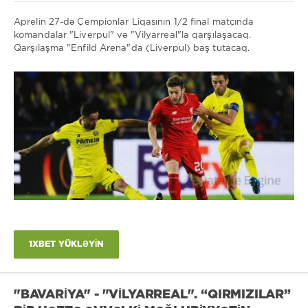
Aprelin 27-də Çempionlar Liqasının 1/2 final matçında
komandalar "Liverpul" və "Vilyarreal"la qarşılaşacaq.
Qarşılaşma "Enfild Arena"da (Liverpul) baş tutacaq.
İdman
məsləhətləri
/
Futbol
proqnozları
Download
1xbet
1
388
0
Liverpool
,
Villarreal
,
Çempionlar
1XBET YÜKLƏYIN
Liqası
"BAVARIYA" - "VILYARREAL". “QIRMIZILAR”