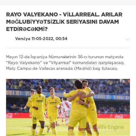
A Seriyası
Atalanta
Avangard
Avroliqa
RAYO VALYEKANO - VILLARREAL. ARILAR
Avropa Liqası
Barselona
Bayern
MƏĞLUBIYYƏTSIZLIK SERIYASINI DAVAM
Belarus çempionatının
Bundesliqa
CSKA
ETDIRƏCƏKMI?
Dinamo Moskva
Juventus
KHL
La Liga
Liqa 1
Versiya 11-05-2022, 00:54
Liverpool
Lokomotiv-Kuban
Manchester City
Manchester United
Millətlər Liqası
MLS
Monako
Mayın 12-də İspaniya Nümunələrinin 36-cı turunun matçında
Napoli
Nijni Novqorod
Premyer Liqa
Primera
"Rayo Valyekano" və "Vilyarreal" komandaları qarşılaşacaq.
Real Madrid
Roma
Rusiya Premyer Liqası
Serie A
Matç Campo de Vallecas arenada (Madrid) baş tutacaq.
İdman
Sevilla
Tottenham
UEFA Millətlər Liqası
UNICS
Ural
məsləhətləri
Villarreal
VTB Birləşmiş Liqası
Zenit
Çempionlar Liqası
/
Futbol
İnter
proqnozları
Show all tags
Download
1xbet
1
415
0