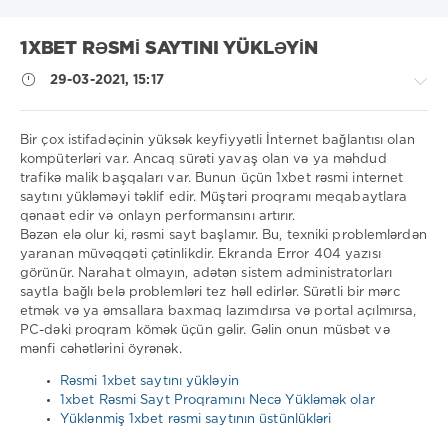
1XBET RƏSMI SAYTINI YÜKLƏYIN
29-03-2021, 15:17
Bir çox istifadəçinin yüksək keyfiyyətli İnternet bağlantısı olan
1XBET-
kompüterləri var. Ancaq sürəti yavaş olan və ya məhdud
i
trafikə malik başqaları var. Bunun üçün 1xbet rəsmi internet
yükləmək
saytını yükləməyi təklif edir. Müştəri proqramı meqabaytlara
haqqında
qənaət edir və onlayn performansını artırır.
Download
Bəzən elə olur ki, rəsmi sayt başlamır. Bu, texniki problemlərdən
1xbet
yaranan müvəqqəti çətinlikdir. Ekranda Error 404 yazısı
31
görünür. Narahat olmayın, adətən sistem administratorları
957
saytla bağlı belə problemləri tez həll edirlər. Sürətli bir mərc
etmək və ya əmsallara baxmaq lazımdırsa və portal açılmırsa,
0
PC-dəki proqram kömək üçün gəlir. Gəlin onun müsbət və
mənfi cəhətlərini öyrənək.
Rəsmi
sayt
Rəsmi 1xbet saytını yükləyin
1xbet
1xbet Rəsmi Sayt Proqramını Necə Yükləmək olar
proqramı
,
Yüklənmiş 1xbet rəsmi saytının üstünlükləri
proqram