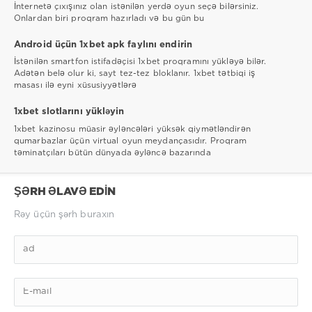
İnternetə çıxışınız olan istənilən yerdə oyun seçə bilərsiniz.
Onlardan biri proqram hazırladı və bu gün bu
Android üçün 1xbet apk faylını endirin
İstənilən smartfon istifadəçisi 1xbet proqramını yükləyə bilər.
Adətən belə olur ki, sayt tez-tez bloklanır. 1xbet tətbiqi iş
masası ilə eyni xüsusiyyətlərə
1xbet slotlarını yükləyin
1xbet kazinosu müasir əyləncələri yüksək qiymətləndirən
qumarbazlar üçün virtual oyun meydançasıdır. Proqram
təminatçıları bütün dünyada əyləncə bazarında
ŞƏRH ƏLAVƏ EDIN
Rəy üçün şərh buraxın