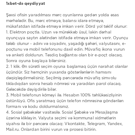
1xbet-də qeydiyyat
Şəxsi ofisin yaradılması mərc oyunlarına gedən yolda əsas
mərhələdir. Bu, mərc etməyə, balansı idarə etməyə,
mükafatdan istifadə etməyə imkan verir. Dörd yol təklif olunur:
1. Elektron poçtla. Uzun və mürəkkəb üsul, lakin dərhal
oyunçuya saytın alətindən istifadə etməyə imkan verir. Oyunçu
tələb olunur - adını və soyadını, yaşadığı şəhəri, valyutasını, e-
poçtunu və mobil telefonunu daxil edin. Müvafiq ikona vurun
və anketi doldurun. Təsdiq bağlantısı olan bir e-poçt olacaq.
Sonra oyuna başlaya bilərsiniz.
2. 1 klik. Ən sürətli seçim oyuna başlamaq üçün narahat olanlar
üçündür. Siz həmçinin yuxarıda göstərilənlərin hamısını
dəqiqləşdirməlisiniz. Seçilmiş pəncərədə müvafiq simvolu
tıkladıqdan sonra hesab nömrəsi və yaradılan parol olacaq.
Gələcəkdə dəyişdirilə bilər.
3. Mobil telefonun köməyi ilə. Hesabın 100% təhlükəsizliyinin
üstünlüyü. Ofis yaratmaq üçün telefon nömrəsinə göndərilən
formanı və kodu doldurmalısınız.
4. Sosial şəbəkələr vasitəsilə. Sosial Şəbəkə və Mesajlaşma
üzərinə klikləyin. Valyuta seçimi və kommunal xidmətlərin
siyahısı ilə bir pəncərə olacaq: Vkontakte, Telegram, Yandex,
Mail.ru. Onlardan birini vurun və prosesi bitirin.