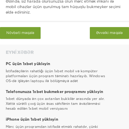
Əslində, siz harada olursunuzsa olun mərc etmək imkanı ilə
mobil cihazlar üçün qurulmuş tam hüquqlu bukmeyker seçimi
əldə edirsiniz.
Növbəti məqalə
Əvvəlki məqalə
EYNI XƏBƏR
PC üçün 1xbet yükləyin
İstifadəçilərin rahatlığı üçün 1xbet mobil və kompüter
platformaları üçün proqram təminatı hazırlayıb. Windows
OS-də işləyən laptopu ilə bölüşməyə adət
Telefonunuza 1xbet bukmeker proqramını yükləyin
1xbet dünyada ən çox axtarılan bukkilər arasında yer alır.
Xəttə sürətli çıxış üçün əsas səhifənin tam əvəzlənməsi
hesab edilən 1xbet mobil versiyasını
iPhone üçün 1xbet yükləyin
Mərc üçün proqramdan istifadə etmək rahatdır, çünki