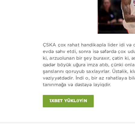
ÇSKA çox rahat handikapla lider idi və
evdə səhv etdi, sonra isə səfərdə çox ud
ki, arzuolunan bir şey buraxır, çətin ki, ə
qədər böyük uğura imza atıb, çünki onlar
şanslarını qoruyub saxlayırlar. Üstəlik, 
vəziyyətdədir. İndi o, bir az rahatlaya b
tanınmağa və dəstəyə layiqdir.
1XBET YÜKLƏYIN