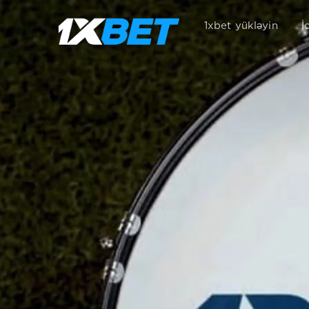
1xbet yükləyin
İ