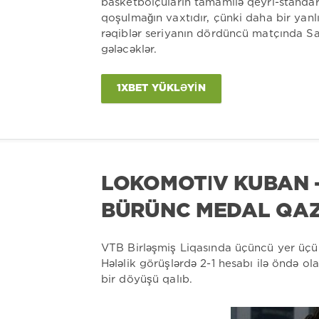
basketbolçuların tamamilə qeyri-standart
qoşulmağın vaxtıdır, çünki daha bir yanlı
rəqiblər seriyanın dördüncü matçında S
gələcəklər.
1XBET YÜKLƏYIN
LOKOMOTIV KUBAN 
BÜRÜNC MEDAL QA
VTB Birləşmiş Liqasında üçüncü yer üçün s
Hələlik görüşlərdə 2-1 hesabı ilə öndə 
bir döyüşü qalıb.