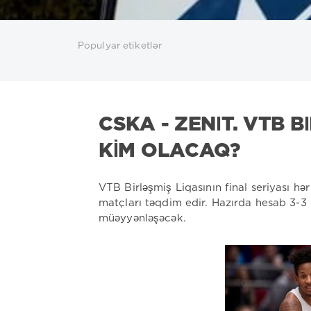
Populyar etiketlər
A Seriyası
Atalanta
Avangard
Avroliqa
Avrop
Juventus
KHL
La Liga
Leicester
Liqa 1
Live
CSKA - ZENIT. VTB 
Nijni Novqorod
Premyer Liqa
Primera
RB Leip
KIM OLACAQ?
VTB Birləşmiş Liqası
Zenit
Çempionlar Liqası
Show all tags
VTB Birləşmiş Liqasının final seriyası hər
matçları təqdim edir. Hazırda hesab 3-3
müəyyənləşəcək.