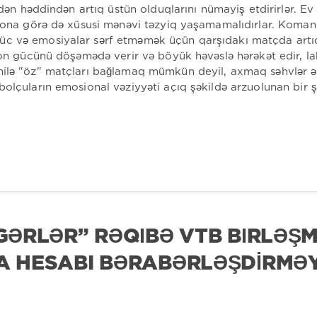
rdən həddindən artıq üstün olduqlarını nümayiş etdirirlər. Ev
, ona görə də xüsusi mənəvi təzyiq yaşamamalıdırlar. Komand
üc və emosiyalar sərf etməmək üçün qarşıdakı matçda artı
son gücünü döşəmədə verir və böyük həvəslə hərəkət edir, la
milə "öz" matçları bağlamaq mümkün deyil, axmaq səhvlər ə
olçuların emosional vəziyyəti açıq şəkildə arzuolunan bir 
SGƏRLƏR” RƏQIBƏ VTB BIRLƏŞM
DA HESABI BƏRABƏRLƏŞDIRMƏ