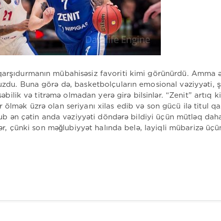
 qarşıdurmanın mübahisəsiz favoriti kimi görünürdü. Amma 
uzdu. Buna görə də, basketbolçuların emosional vəziyyəti, 
səbilik və titrəmə olmadan yerə girə bilsinlər. “Zenit” artıq k
 ölmək üzrə olan seriyanı xilas edib və son gücü ilə titul 
klub ən çətin anda vəziyyəti döndərə bildiyi üçün mütləq dah
ilər, çünki son məğlubiyyət halında belə, layiqli mübarizə üçü