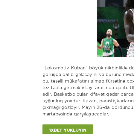
“Lokomotiv-Kuban” böyük nikbinliklə do
görüşdə qalib gələcəyini və bürünc med
bu, təsəlli mükafatını almaq fürsətinə ço
tez tətilə getmək istəyi arasında qalıb. 
edir. Basketbolçular kifayət qədər parçal
uyğunluq yoxdur. Kazan, pərəstişkarları
çıxmağı gözləyir. Mayın 26-da dördüncü 
mərtəbəsində qarşılaşacaqlar.
1XBET YÜKLƏYIN