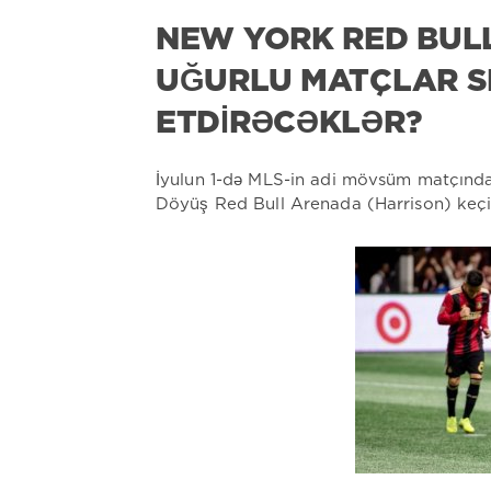
NEW YORK RED BULL
UĞURLU MATÇLAR S
ETDIRƏCƏKLƏR?
İyulun 1-də MLS-in adi mövsüm matçında
Döyüş Red Bull Arenada (Harrison) keçir