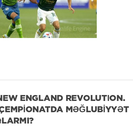
 NEW ENGLAND REVOLUTION.
 ÇEMPIONATDA MƏĞLUBIYYƏT
QLARMI?