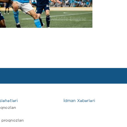
ləhətləri
İdman Xəbərləri
oqnozları
proqnozları