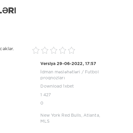
LƏRI
cəklər.
Versiya 29-06-2022, 17:57
İdman məsləhətləri
/
Futbol
proqnozları
Download 1xbet
1 427
0
New York Red Bulls
,
Atlanta
,
MLS