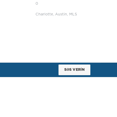
0
Charlotte
,
Austin
,
MLS
SƏS VERIN