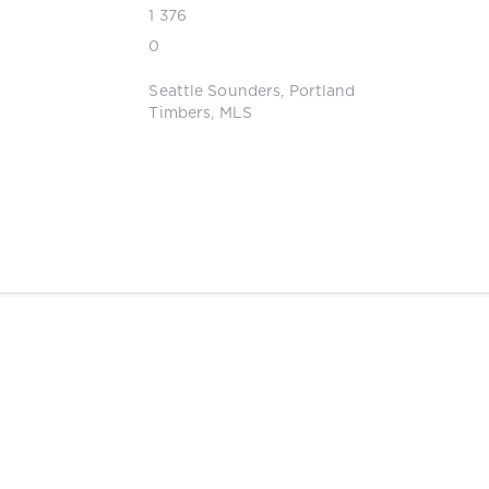
1 376
0
Seattle Sounders
,
Portland
Timbers
,
MLS