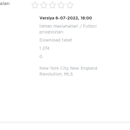
aları
Versiya 6-07-2022, 18:00
İdman məsləhətləri
/
Futbol
proqnozları
Download 1xbet
1 274
0
New York City
,
New England
Revolution
,
MLS