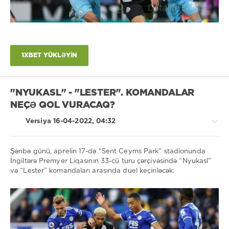
498
0
Manchester
City
,
Newcastle
,
1XBET YÜKLƏYIN
Premyer
Liqa
"NYUKASL" - "LESTER". KOMANDALAR
NEÇƏ QOL VURACAQ?
Versiya 16-04-2022, 04:32
Şənbə günü, aprelin 17-də “Sent Ceyms Park” stadionunda
İngiltərə Premyer Liqasının 33-cü turu çərçivəsində “Nyukasl”
və “Lester” komandaları arasında duel keçiriləcək.
İdman
məsləhətləri
/
Futbol
proqnozları