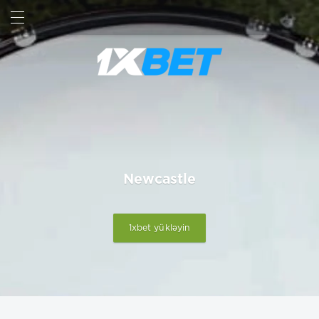
AXTAR
DAXIL OL
Newcastle
1xbet yükləyin