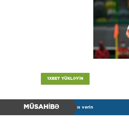
1XBET YÜKLƏYIN
MÜSAHIBƏ
Səs verin