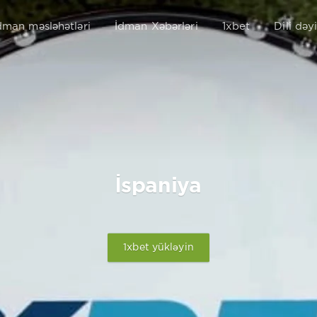
dman məsləhətləri
İdman Xəbərləri
1xbet
Dili dəy
İspaniya
1xbet yükləyin