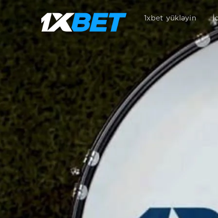
1xbet yükləyin
İ