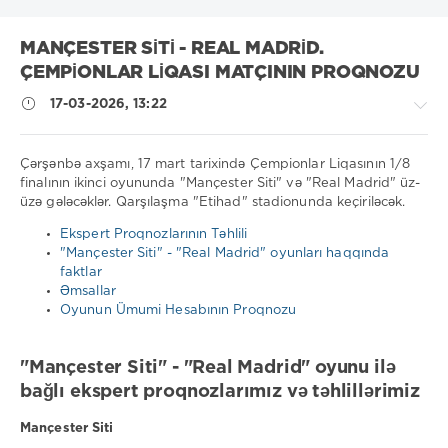
MANÇESTER SITI - REAL MADRID.
ÇEMPIONLAR LIQASI MATÇININ PROQNOZU
17-03-2026, 13:22
Çərşənbə axşamı, 17 mart tarixində Çempionlar Liqasının 1/8
İdman
finalının ikinci oyununda "Mançester Siti" və "Real Madrid" üz-
məsləhətləri
üzə gələcəklər. Qarşılaşma "Etihad" stadionunda keçiriləcək.
/
Futbol
Ekspert Proqnozlarının Təhlili
proqnozları
"Mançester Siti" - "Real Madrid" oyunları haqqında
iluha.is2003
faktlar
Əmsallar
139
Oyunun Ümumi Hesabının Proqnozu
0
"Mançester Siti" - "Real Madrid" oyunu ilə
bağlı ekspert proqnozlarımız və təhlillərimiz
Mançester Siti