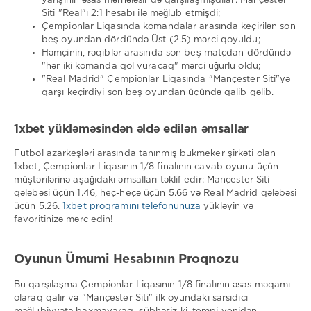
yarışının əsas mərhələsində qarşılaşmışdılar: Mançester
Siti "Real"ı 2:1 hesabı ilə məğlub etmişdi;
Çempionlar Liqasında komandalar arasında keçirilən son
beş oyundan dördündə Üst (2.5) mərci qoyuldu;
Həmçinin, rəqiblər arasında son beş matçdan dördündə
"hər iki komanda qol vuracaq" mərci uğurlu oldu;
"Real Madrid" Çempionlar Liqasında "Mançester Siti"yə
qarşı keçirdiyi son beş oyundan üçündə qalib gəlib.
1xbet yükləməsindən əldə edilən əmsallar
Futbol azarkeşləri arasında tanınmış bukmeker şirkəti olan
1xbet, Çempionlar Liqasının 1/8 finalının cavab oyunu üçün
müştərilərinə aşağıdakı əmsalları təklif edir: Mançester Siti
qələbəsi üçün 1.46, heç-heçə üçün 5.66 və Real Madrid qələbəsi
üçün 5.26.
1xbet proqramını telefonunuza
yükləyin və
favoritinizə mərc edin!
Oyunun Ümumi Hesabının Proqnozu
Bu qarşılaşma Çempionlar Liqasının 1/8 finalının əsas məqamı
olaraq qalır və "Mançester Siti" ilk oyundakı sarsıdıcı