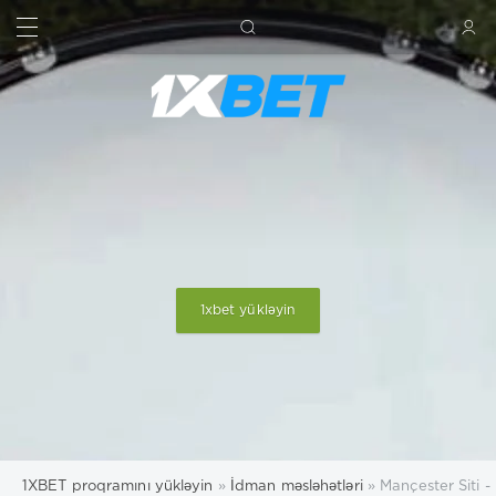
AXTAR
DAXIL OL
1xbet yükləyin
1XBET proqramını yükləyin
»
İdman məsləhətləri
» Mançester Siti -