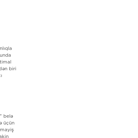
nlıqla
yunda
timal
ən biri
ı
" belə
cə üçün
ümayiş
akin