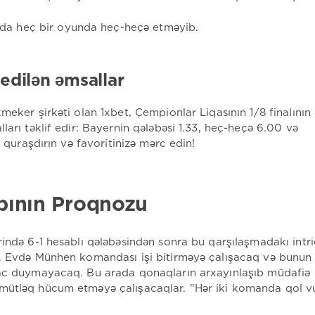
nda heç bir oyunda heç-heçə etməyib.
edilən əmsallar
meker şirkəti olan 1xbet, Çempionlar Liqasının 1/8 finalını
arı təklif edir: Bayernin qələbəsi 1.33, heç-heçə 6.00 və
i
quraşdırın və favoritinizə mərc edin!
ının Proqnozu
ində 6-1 hesablı qələbəsindən sonra bu qarşılaşmadakı intr
i. Evdə Münhen komandası işi bitirməyə çalışacaq və bunun
yac duymayacaq. Bu arada qonaqların arxayınlaşıb müdafiə
mütləq hücum etməyə çalışacaqlar. "Hər iki komanda qol v