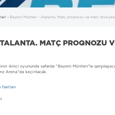
ləri
» Bayern Münhen - Atalanta. Matç proqnozu və mərc tövsiyələ
ATALANTA. MATÇ PROQNOZU 
alının ikinci oyununda səfərdə "Bayern Münhen"lə qarşılaşac
nz Arena"da keçiriləcək.
faktları
u