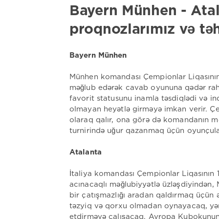
Bayern Münhen - Atal
proqnozlarımız və təh
Bayern Münhen
Münhen komandası Çempionlar Liqasının 1
məğlub edərək cavab oyununa qədər rah
favorit statusunu inamla təsdiqlədi və in
olmayan heyətlə girməyə imkan verir. Çe
olaraq qalır, ona görə də komandanın m
turnirində uğur qazanmaq üçün oyunçuların
Atalanta
İtaliya komandası Çempionlar Liqasının 
acınacaqlı məğlubiyyətlə üzləşdiyindən,
bir çatışmazlığı aradan qaldırmaq üçün 
təzyiq və qorxu olmadan oynayacaq, yən
etdirməyə çalışacaq. Avropa Kubokunun 1