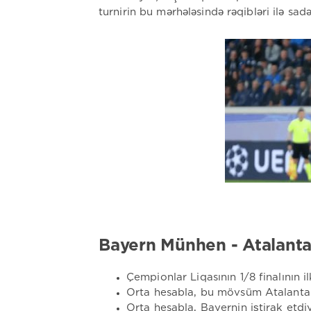
turnirin bu mərhələsində rəqibləri ilə sad
Bayern Münhen - Atalanta 
Çempionlar Liqasının 1/8 finalının 
Orta hesabla, bu mövsüm Atalanta i
Orta hesabla, Bayernin iştirak etd