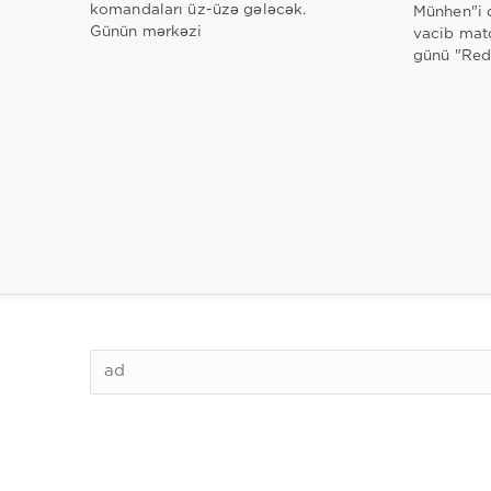
komandaları üz-üzə gələcək.
Münhen"i 
Günün mərkəzi
vacib mat
günü "Red