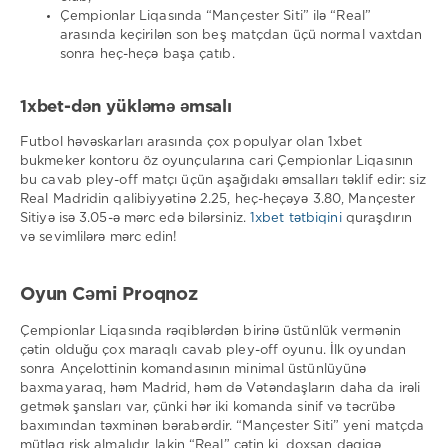
Çempionlar Liqasında “Mançester Siti” ilə “Real”
arasında keçirilən son beş matçdan üçü normal vaxtdan
sonra heç-heçə başa çatıb.
1xbet-dən yükləmə əmsalı
Futbol həvəskarları arasında çox populyar olan 1xbet
bukmeker kontoru öz oyunçularına cari Çempionlar Liqasının
bu cavab pley-off matçı üçün aşağıdakı əmsalları təklif edir: siz
Real Madridin qalibiyyətinə 2.25, heç-heçəyə 3.80, Mançester
Sitiyə isə 3.05-ə mərc edə bilərsiniz.
1xbet tətbiqini
quraşdırın
və sevimlilərə mərc edin!
Oyun Cəmi Proqnoz
Çempionlar Liqasında rəqiblərdən birinə üstünlük vermənin
çətin olduğu çox maraqlı cavab pley-off oyunu. İlk oyundan
sonra Ançelottinin komandasının minimal üstünlüyünə
baxmayaraq, həm Madrid, həm də Vətəndaşların daha da irəli
getmək şansları var, çünki hər iki komanda sinif və təcrübə
baxımından təxminən bərabərdir. “Mançester Siti” yeni matçda
mütləq risk almalıdır, lakin “Real” çətin ki, doxsan dəqiqə