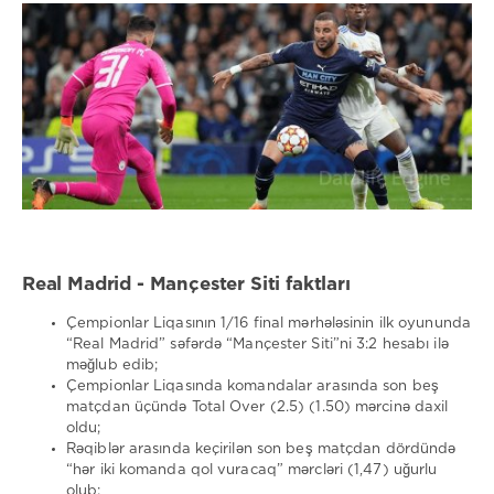
Real Madrid - Mançester Siti faktları
Çempionlar Liqasının 1/16 final mərhələsinin ilk oyununda
“Real Madrid” səfərdə “Mançester Siti”ni 3:2 hesabı ilə
məğlub edib;
Çempionlar Liqasında komandalar arasında son beş
matçdan üçündə Total Over (2.5) (1.50) mərcinə daxil
oldu;
Rəqiblər arasında keçirilən son beş matçdan dördündə
“hər iki komanda qol vuracaq” mərcləri (1,47) uğurlu
olub;