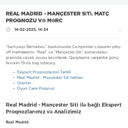
REAL MADRID - MANÇESTER SITI. MATÇ
PROQNOZU VƏ MƏRC
14-02-2025, 14:34
“Santyaqo Bernabeu” stadionunda Çempionlar Liqasının pley-
İdman
off mərhələsinin “Real” və “Mançester Siti” komandaları
məsləhətləri
arasında cavab oyunu keçiriləcək. Qarşılaşma çərşənbə günü,
/
fevralın 19-da baş tutacaq.
Futbol
proqnozları
Ekspert Proqnozlarının Təhlili
iluha.is2003
Real Madrid - Mançester Siti faktları
Oranlar
603
Oyun Cəmi Proqnoz
0
Real Madrid - Mançester Siti ilə bağlı Ekspert
Proqnozlarımız və Analizimiz
Real Madrid