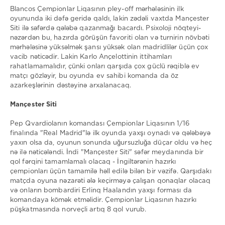
Blancos Çempionlar Liqasının pley-off mərhələsinin ilk
oyununda iki dəfə geridə qaldı, lakin zədəli vaxtda Mançester
Siti ilə səfərdə qələbə qazanmağı bacardı. Psixoloji nöqteyi-
nəzərdən bu, hazırda görüşün favoriti olan və turnirin növbəti
mərhələsinə yüksəlmək şansı yüksək olan madridlilər üçün çox
vacib nəticədir. Lakin Karlo Ançelottinin ittihamları
rahatlamamalıdır, çünki onları qarşıda çox güclü rəqiblə ev
matçı gözləyir, bu oyunda ev sahibi komanda da öz
azarkeşlərinin dəstəyinə arxalanacaq.
Mançester Siti
Pep Qvardiolanın komandası Çempionlar Liqasının 1/16
finalında "Real Madrid"lə ilk oyunda yaxşı oynadı və qələbəyə
yaxın olsa da, oyunun sonunda uğursuzluğa düçar oldu və heç
nə ilə nəticələndi. İndi "Mançester Siti" səfər meydanında bir
qol fərqini tamamlamalı olacaq - İngiltərənin hazırkı
çempionları üçün tamamilə həll edilə bilən bir vəzifə. Qarşıdakı
matçda oyuna nəzarəti ələ keçirməyə çalışan qonaqlar olacaq
və onların bombardiri Erlinq Haalandın yaxşı forması da
komandaya kömək etməlidir. Çempionlar Liqasının hazırkı
püşkatmasında norveçli artıq 8 qol vurub.