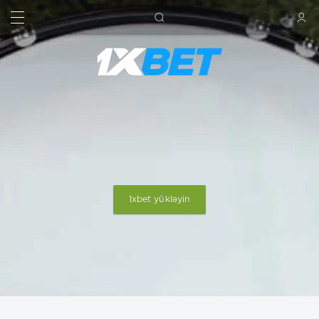
AXTAR
DAXIL OL
1xbet yükləyin