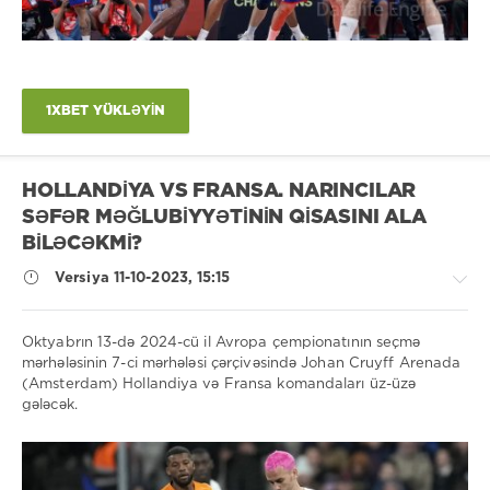
1XBET YÜKLƏYIN
HOLLANDIYA VS FRANSA. NARINCILAR
SƏFƏR MƏĞLUBIYYƏTININ QISASINI ALA
BILƏCƏKMI?
Versiya 11-10-2023, 15:15
Oktyabrın 13-də 2024-cü il Avropa çempionatının seçmə
mərhələsinin 7-ci mərhələsi çərçivəsində Johan Cruyff Arenada
(Amsterdam) Hollandiya və Fransa komandaları üz-üzə
İdman
gələcək.
məsləhətləri
/
Futbol
proqnozları