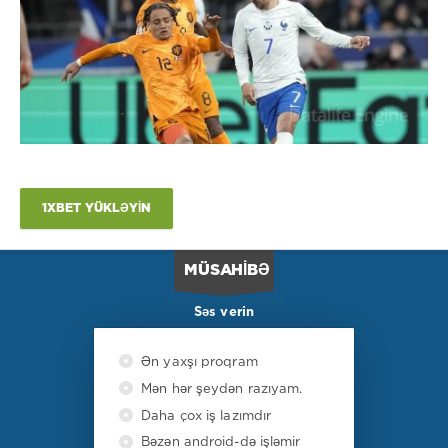
Download
1xbet
865
0
1XBET YÜKLƏYIN
MÜSAHIBƏ
Səs verin
Ən yaxşı proqram
Mən hər şeydən razıyam.
Daha çox iş lazımdır
Bəzən android-də işləmir