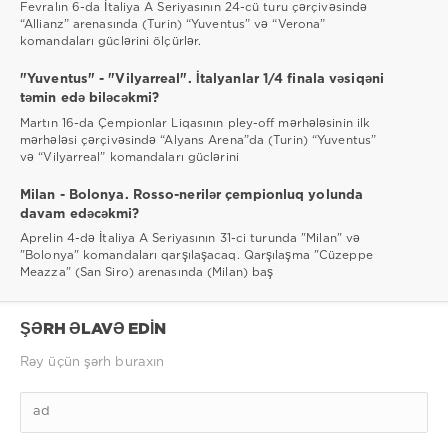
Fevralın 6-da İtaliya A Seriyasının 24-cü turu çərçivəsində
“Allianz” arenasında (Turin) “Yuventus” və “Verona”
komandaları güclərini ölçürlər.
"Yuventus" - "Vilyarreal". İtalyanlar 1/4 finala vəsiqəni
təmin edə biləcəkmi?
Martın 16-da Çempionlar Liqasının pley-off mərhələsinin ilk
mərhələsi çərçivəsində “Alyans Arena”da (Turin) “Yuventus”
və “Vilyarreal” komandaları güclərini
Milan - Bolonya. Rosso-nerilər çempionluq yolunda
davam edəcəkmi?
Aprelin 4-də İtaliya A Seriyasının 31-ci turunda "Milan" və
"Bolonya" komandaları qarşılaşacaq. Qarşılaşma "Cüzeppe
Meazza" (San Siro) arenasında (Milan) baş
ŞƏRH ƏLAVƏ EDIN
Rəy üçün şərh buraxın