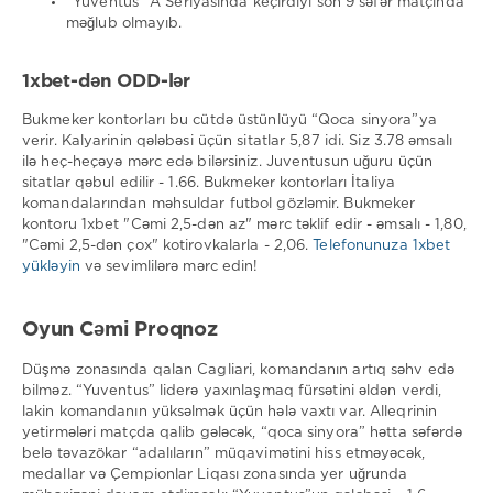
"Yuventus" A Seriyasında keçirdiyi son 9 səfər matçında
məğlub olmayıb.
1xbet-dən ODD-lər
Bukmeker kontorları bu cütdə üstünlüyü “Qoca sinyora”ya
verir. Kalyarinin qələbəsi üçün sitatlar 5,87 idi. Siz 3.78 əmsalı
ilə heç-heçəyə mərc edə bilərsiniz. Juventusun uğuru üçün
sitatlar qəbul edilir - 1.66. Bukmeker kontorları İtaliya
komandalarından məhsuldar futbol gözləmir. Bukmeker
kontoru 1xbet "Cəmi 2,5-dən az" mərc təklif edir - əmsalı - 1,80,
"Cəmi 2,5-dən çox" kotirovkalarla - 2,06.
Telefonunuza 1xbet
yükləyin
və sevimlilərə mərc edin!
Oyun Cəmi Proqnoz
Düşmə zonasında qalan Cagliari, komandanın artıq səhv edə
bilməz. “Yuventus” liderə yaxınlaşmaq fürsətini əldən verdi,
lakin komandanın yüksəlmək üçün hələ vaxtı var. Alleqrinin
yetirmələri matçda qalib gələcək, “qoca sinyora” hətta səfərdə
belə təvazökar “adalıların” müqavimətini hiss etməyəcək,
medallar və Çempionlar Liqası zonasında yer uğrunda