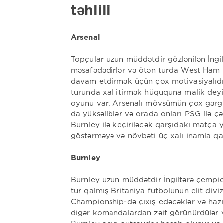
təhlili
Arsenal
Topçular uzun müddətdir gözlənilən İng
məsafədədirlər və ötən turda West Ham ü
davam etdirmək üçün çox motivasiyalıdır
turunda xal itirmək hüququna malik deyil,
oyunu var. Arsenalı mövsümün çox gərgin
da yüksəliblər və orada onları PSG ilə çə
Burnley ilə keçiriləcək qarşıdakı matça
göstərməyə və növbəti üç xalı inamla q
Burnley
Burnley uzun müddətdir İngiltərə çempi
tur qalmış Britaniya futbolunun elit di
Championship-də çıxış edəcəklər və hazı
digər komandalardan zəif görünürdülər v