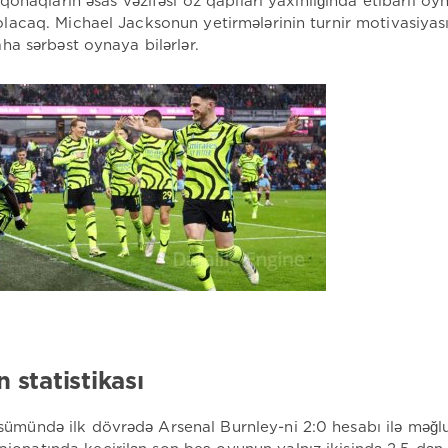
onaqların əsas vəzifəsi öz qapıları yaxınlığında etibarlı o
acaq. Michael Jacksonun yetirmələrinin turnir motivasiyas
a sərbəst oynaya bilərlər.
 statistikası
sümündə ilk dövrədə Arsenal Burnley-ni 2:0 hesabı ilə məğl