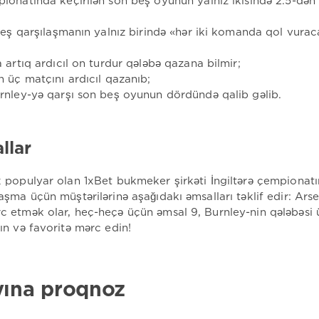
ionatında keçirilən son beş oyunun yalnız ikisində 2.5-dən
 beş qarşılaşmanın yalnız birində «hər iki komanda qol vura
 artıq ardıcıl on turdur qələbə qazana bilmir;
 üç matçını ardıcıl qazanıb;
rnley-yə qarşı son beş oyunun dördündə qalib gəlib.
llar
ox populyar olan 1xBet bukmeker şirkəti İngiltərə çempionatı
laşma üçün müştərilərinə aşağıdakı əmsalları təklif edir: Arse
rc etmək olar, heç-heçə üçün əmsal 9, Burnley-nin qələbəsi 
ın və favoritə mərc edin!
yına proqnoz