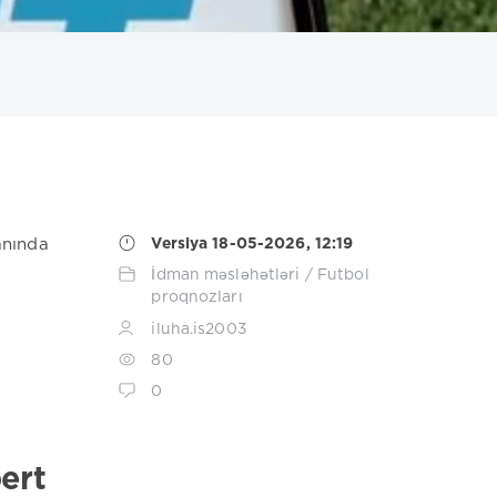
anında
Versiya 18-05-2026, 12:19
İdman məsləhətləri
/
Futbol
proqnozları
iluha.is2003
80
0
ert