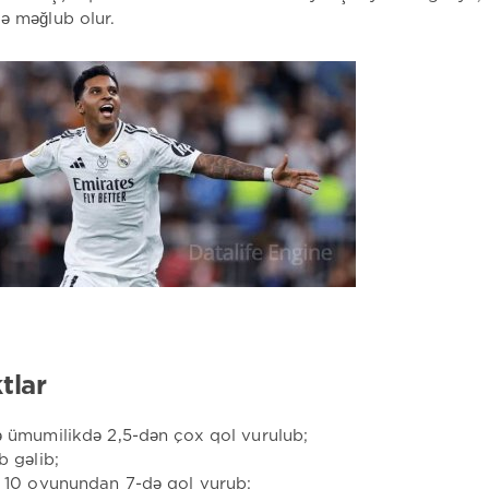
ə məğlub olur.
tlar
 ümumilikdə 2,5-dən çox qol vurulub;
 gəlib;
 10 oyunundan 7-də qol vurub;