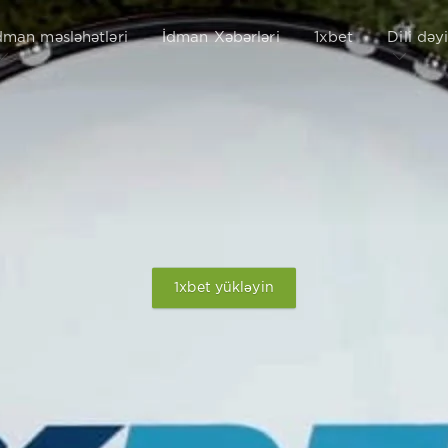
dman məsləhətləri
İdman Xəbərləri
1xbet
Dili dəy
1xbet yükləyin