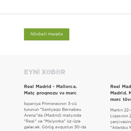
Növbəti məqalə
EYNI XƏBƏR
Real Madrid - Mallorca.
Real Mad
Matç proqnozu və mərc
Madrid. 
mərc tövs
İspaniya Primerasının 3-cü
turunun "Santyaqo Bernabeu
Martın 22-
Arena"da (Madrid) matçında
Liqasının 
"Real" və "Malyorka" üz-üzə
çərçivəsin
gələcək. Görüş avqustun 30-da
"Atletiko 