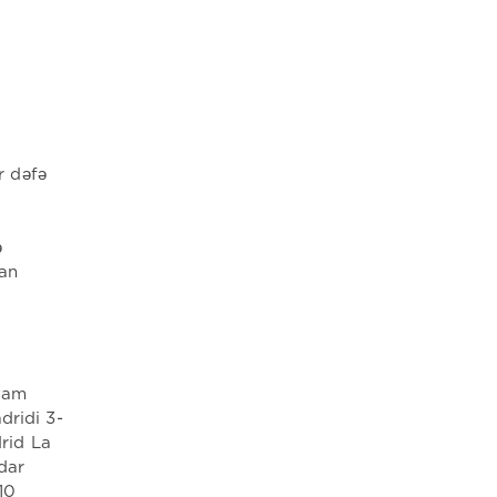
r dəfə
ə
dan
avam
dridi 3-
drid La
dar
10