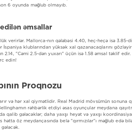
 son 6 oyunda məğlub olmayıb.
edilən əmsallar
k verirlər. Mallorca-nın qələbəsi 4.40, heç-heçə isə 3.85-di
ər İspaniya klublarından yüksək xal qazanacaqlarını gözləyirl
 2.14, "Cəmi 2.5-dən yuxarı" üçün isə 1.58 əmsal təklif edir
rc edin!
ının Proqnozu
ır və hər xal qiymətlidir. Real Madrid mövsümün sonuna q
Bellinghamın rəhbərlik etdiyi əsas oyunçular meydana qayı
da qalib gələcəklər; daha yaxşı heyət və yaxşı koordinasiya
hətta öz meydançasında belə "qırmızılar"ı məğlub edə bil
 gələcək.