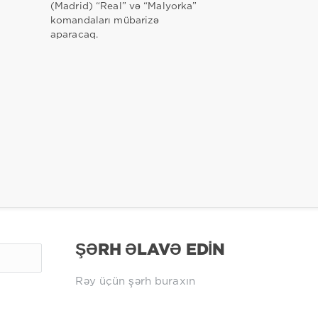
(Madrid) “Real” və “Malyorka”
komandaları mübarizə
aparacaq.
ŞƏRH ƏLAVƏ EDIN
Rəy üçün şərh buraxın