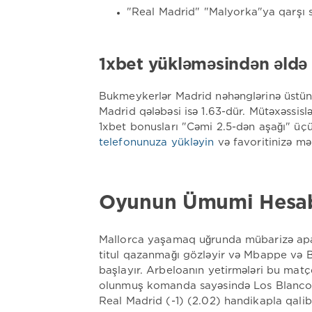
"Real Madrid" "Malyorka"ya qarşı
1xbet yükləməsindən əldə 
Bukmeykerlər Madrid nəhənglərinə üstünlü
Madrid qələbəsi isə 1.63-dür. Mütəxəssisl
1xbet bonusları "Cəmi 2.5-dən aşağı" üçün
telefonunuza yükləyin
və favoritinizə mə
Oyunun Ümumi Hesab
Mallorca yaşamaq uğrunda mübarizə apar
titul qazanmağı gözləyir və Mbappe və 
başlayır. Arbeloanın yetirmələri bu matç
olunmuş komanda sayəsində Los Blancos 
Real Madrid (-1) (2.02) handikapla qalib