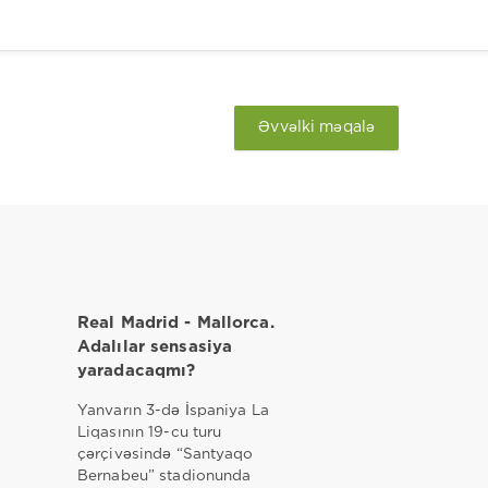
Əvvəlki məqalə
Real Madrid - Mallorca.
Adalılar sensasiya
yaradacaqmı?
Yanvarın 3-də İspaniya La
Liqasının 19-cu turu
çərçivəsində “Santyaqo
Bernabeu” stadionunda