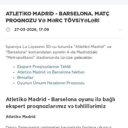
ATLETIKO MADRID - BARSELONA. MATÇ
PROQNOZU VƏ MƏRC TÖVSIYƏLƏRI
27-03-2026, 17:09
İspaniya La Liqasının 30-cu turunda "Atletiko Madrid" və
İdman
"Barselona" komandaları aprelin 4-də Madriddəki
məsləhətləri
"Metropolitano" stadionunda üz-üzə gələcəklər.
/
Futbol
Ekspert Proqnozlarının Təhlili
proqnozları
Atletico Madrid vs Barcelona faktları
iluha.is2003
Əmsallar
Oyunun Ümumi Hesabının Proqnozu
212
0
Atletiko Madrid - Barselona oyunu ilə bağlı
ekspert proqnozlarımız və təhlillərimiz
Atletiko Madrid
Dieqo Simeonenin yetirmələri beynəlxalq fasiləyə uğursuz