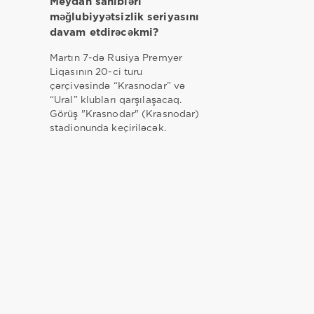
Meydan sahibləri
məğlubiyyətsizlik seriyasını
davam etdirəcəkmi?
Martın 7-də Rusiya Premyer
Liqasının 20-ci turu
çərçivəsində “Krasnodar” və
“Ural” klubları qarşılaşacaq.
Görüş "Krasnodar" (Krasnodar)
stadionunda keçiriləcək.