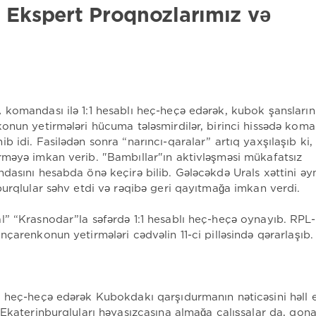
ı Ekspert Proqnozlarımız və
komandası ilə 1:1 hesablı heç-heçə edərək, kubok şansların
onun yetirmələri hücuma tələsmirdilər, birinci hissədə kom
 idi. Fasilədən sonra “narıncı-qaralar” artıq yaxşılaşıb ki,
məyə imkan verib. "Bambıllar"ın aktivləşməsi mükafatsız
dasını hesabda önə keçirə bilib. Gələcəkdə Urals xəttini ə
urqlular səhv etdi və rəqibə geri qayıtmağa imkan verdi.
” “Krasnodar”la səfərdə 1:1 hesablı heç-heçə oynayıb. RPL-
çarenkonun yetirmələri cədvəlin 11-ci pilləsində qərarlaşıb.
 heç-heçə edərək Kubokdakı qarşıdurmanın nəticəsini həll 
Ekaterinburqluları həyasızcasına almağa çalışsalar da, qona