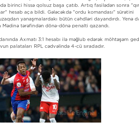
də birinci hissə qolsuz başa çatıb. Artıq fasilədən sonra "qı
ılar" hesab aça bildi. Gələcəkdə "ordu komandası" sürətini
b uzaqdan yanaşmalardakı bütün cəhdləri dayandırdı. Yenə 
a Mədinə tərəfindən dönə-dönə penalti qazandı.
anında Axmatı 3:1 hesabı ilə məğlub edərək möhtəşəm ged
vun palataları RPL cədvəlində 4-cü sıradadır.