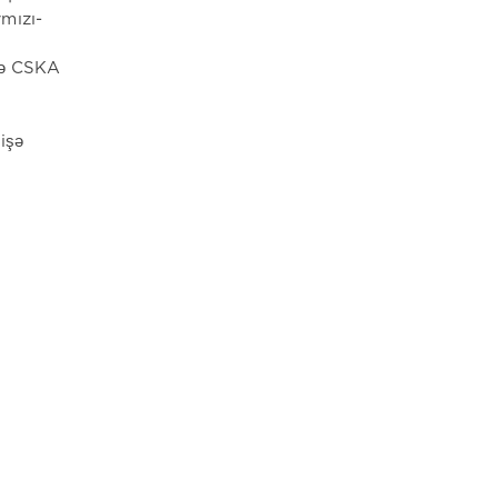
rmızı-
də CSKA
işə