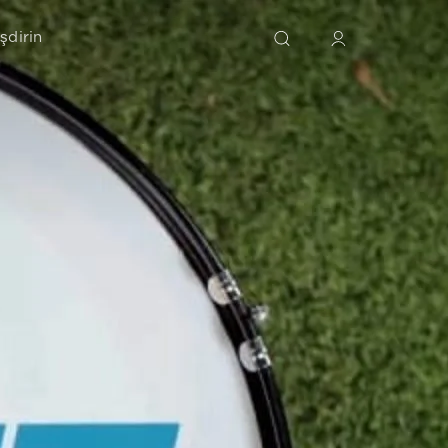
AXTAR
işdirin