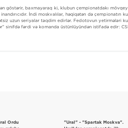
fdən göstərir, baxmayaraq ki, klubun çempionatdakı mövqey
nandırıcıdır. İndi moskvalılar, həqiqətən də çempionatın 
ətsiz uzun seriyalar təqdim edirlər. Fedotovun yetirmələri k
ər" sinifdə fərdi və komanda üstünlüyündən istifadə edir: C
ral Ordu
"Ural" - "Spartak Moskva".