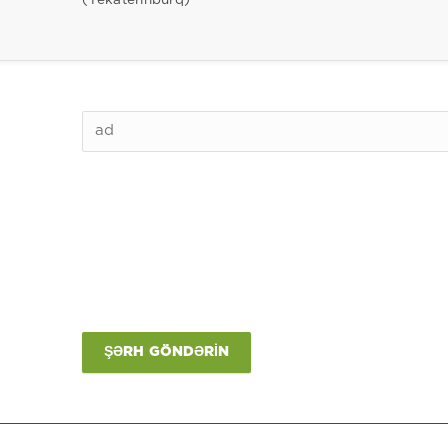
ŞƏRH GÖNDƏRIN