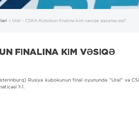
ləri
» Ural - CSKA Kubokun finalına kim vəsiqə qazanacaq?
UN FINALINA KIM VƏSIQƏ
aterinburq) Rusiya kubokunun final oyununda “Ural” və C
əticəsi 1-1.