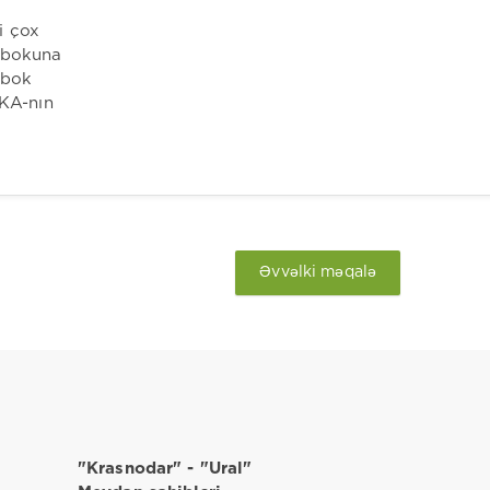
i çox
kubokuna
ubok
SKA-nın
Əvvəlki məqalə
"Krasnodar" - "Ural"