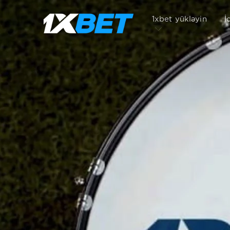
1xbet yükləyin
İ