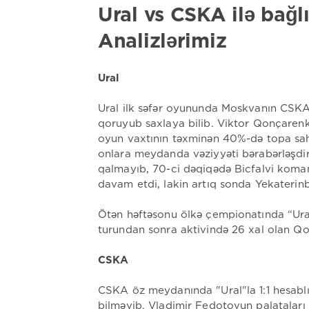
Ural vs CSKA ilə bağl
Analizlərimiz
Ural
Ural ilk səfər oyununda Moskvanın CSKA 
qoruyub saxlaya bilib. Viktor Qonçarenk
oyun vaxtının təxminən 40%-də topa sahib
onlara meydanda vəziyyəti bərabərləşdir
qalmayıb, 70-ci dəqiqədə Bicfalvi koman
davam etdi, lakin artıq sonda Yekaterinb
Ötən həftəsonu ölkə çempionatında “Ural
turundan sonra aktivində 26 xal olan Qon
CSKA
CSKA öz meydanında "Ural"la 1:1 hesablı
bilməyib. Vladimir Fedotovun palataları 