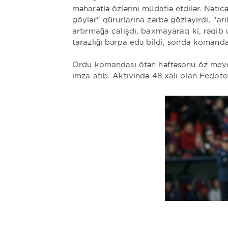
məharətlə özlərini müdafiə etdilər. Nəticə
göylər" qürurlarına zərbə gözləyirdi, "ar
artırmağa çalışdı, baxmayaraq ki, rəqi
tarazlığı bərpa edə bildi, sonda komand
Ordu komandası ötən həftəsonu öz meyd
imza atıb. Aktivində 48 xalı olan Fedoto